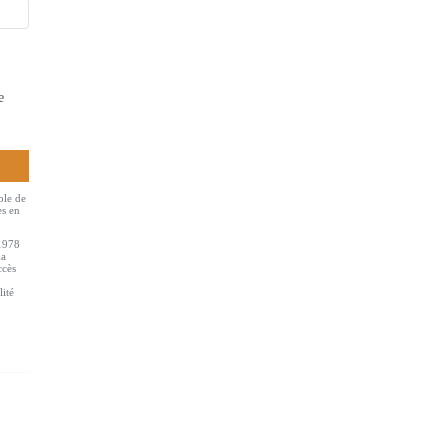
e
ble de
es en
 1978
la
ccès
lité