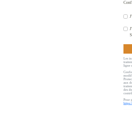
Conf
J
J
S
Les in
traite
ligne 
Confor
modifi
Protec
aux do
traite
des do
contr
Pour p
https: