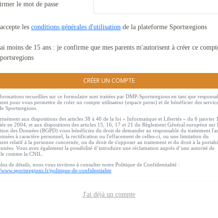
irmer le mot de passe
'accepte les
conditions générales d'utilisation
de la plateforme Sportsregions
'ai moins de 15 ans : je confirme que mes parents m'autorisent à créer ce compt
portsregions
CRÉER UN COMPTE
formations recueillies sur ce formulaire sont traitées par DMP-Sportsregions en tant que responsa
ment pour vous permettre de créer un compte utilisateur (espace perso) et de bénéficier des servic
de Sportsregions.
mément aux dispositions des articles 38 à 40 de la loi « Informatique et Libertés » du 6 janvier
ée en 2004, et aux dispositions des articles 15, 16, 17 et 21 du Règlement Général européen sur 
tion des Données (RGPD) vous bénéficiez du droit de demander au responsable du traitement l'a
nnées à caractère personnel, la rectification ou l'effacement de celles-ci, ou une limitation du
ment relatif à la personne concernée, ou du droit de s'opposer au traitement et du droit à la portabi
nnées. Vous avez également la possibilité d’introduire une réclamation auprès d’une autorité de
ôle comme la CNIL.
lus de détails, nous vous invitons à consulter notre Politique de Confidentialité :
//www.sportsregions.fr/politique-de-confidentialite
J'ai déjà un compte