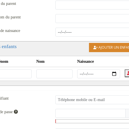
du parent
om du parent
 de naissance
 enfants
AJOUTER UN ENFA
énom
Nom
Naissance
ifiant
de passe