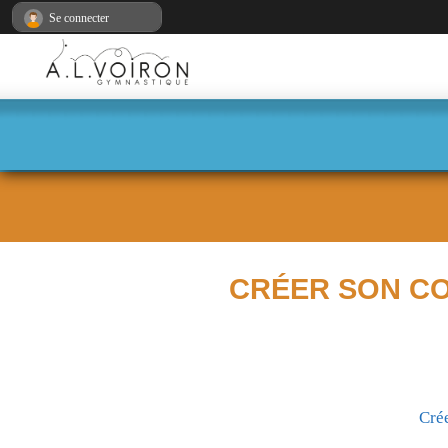
Panneau de gestion des cookies
Se connecter
CRÉER SON C
Cré