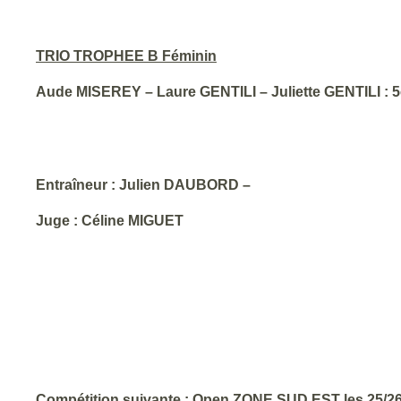
TRIO TROPHEE B Féminin
Aude MISEREY – Laure GENTILI – Juliette GENTILI : 
Entraîneur : Julien DAUBORD –
Juge : Céline MIGUET
Compétition suivante : Open ZONE SUD EST les 25/