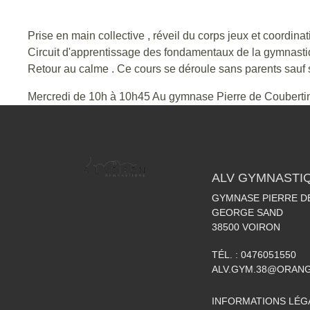
Prise en main collective , réveil du corps jeux et coordinat
Circuit d'apprentissage des fondamentaux de la gymnast
Retour au calme . Ce cours se déroule sans parents sauf 
Mercredi de 10h à 10h45 Au gymnase Pierre de Coubertin
ALV GYMNASTI
GYMNASE PIERRE DE
GEORGE SAND
38500
VOIRON
TÉL. :
0476051550
ALV.GYM.38@ORAN
INFORMATIONS LÉG