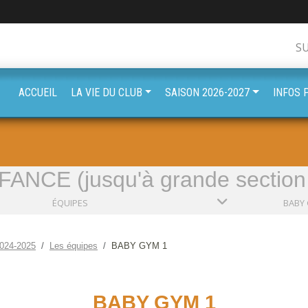
S
ACCUEIL
LA VIE DU CLUB
SAISON 2026-2027
INFOS 
ANCE (jusqu'à grande section 
ÉQUIPES
BABY 
024-2025
Les équipes
BABY GYM 1
BABY GYM 1