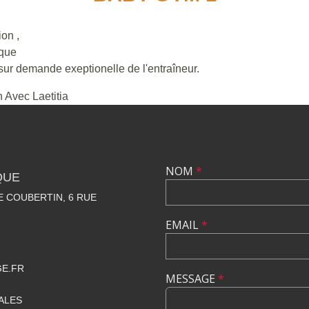
ion ,
ique
sur demande exeptionelle de l'entraîneur.
 Avec Laetitia
NOM
*
QUE
 COUBERTIN, 6 RUE
EMAIL
*
GE.FR
MESSAGE
*
ALES