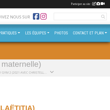
Participer au site :
UIVEZ NOUS SUR
PRATIQUES
LES ÉQUIPES
PHOTOS
CONTACT ET PLAN
maternelle)
HAPPY GYM 2 (2021 AVEC CHRISTELLE & LAËTITIA) (SAISON 2026-2027)
LAËTITIA)