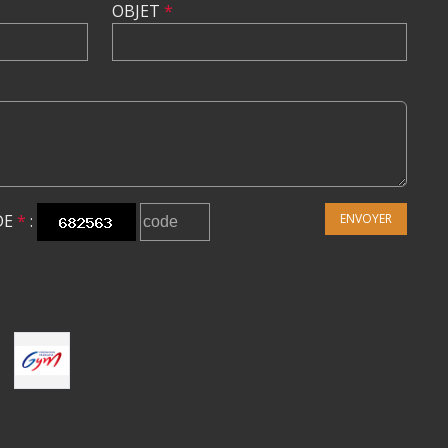
OBJET
*
DE
*
:
ENVOYER