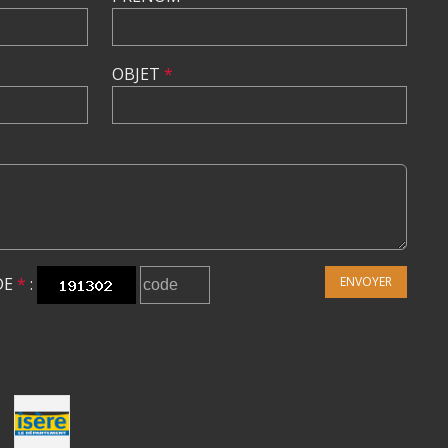
OBJET
*
DE
*
:
ENVOYER