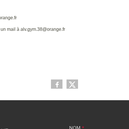
orange.fr
t un mail à alv.gym.38@orange.fr
NOM
*