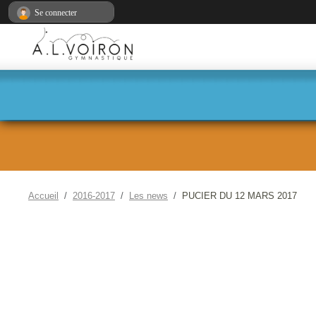
Panneau de gestion des cookies
Se connecter
Accueil
2016-2017
Les news
PUCIER DU 12 MARS 2017