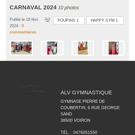
CARNAVAL 2024
10 photos
Publié le
18 févr.
POUPINS 1
HAPPY GYM 1
2024
-
0
commentaires
ALV GYMNASTIQUE
GYMNASE PIERRE DE
COUBERTIN, 6 RUE GEORGE
SAND
38500
VOIRON
TÉL. :
0476051550