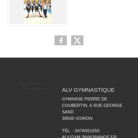
ALV GYMNASTIQUE
GYMNASE PIERRE DE
COUBERTIN, 6 RUE GEORGE
SAND
38500
VOIRON
TÉL. :
0476051550
ALV.GYM.38@ORANGE.FR