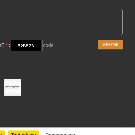
DE
*
:
ENVOYER